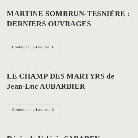
PLEINE
LUNE
MARTINE SOMBRUN-TESNIÈRE :
DE
DERNIERS OUVRAGES
BERGERAC
de
Guy
PENAUD
MARTINE
Continuer La Lecture
SOMBRUN-
TESNIÈRE
:
DERNIERS
OUVRAGES
LE CHAMP DES MARTYRS de
Jean-Luc AUBARBIER
LE
Continuer La Lecture
CHAMP
DES
MARTYRS
de
Jean-