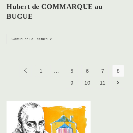
PORT-
Hubert de COMMARQUE au
SAINTE-
BUGUE
FOY
Hubert
Continuer La Lecture
de
COMMARQUE
au
BUGUE
1
…
5
6
7
8
Go to the previous page
9
10
11
Go to th