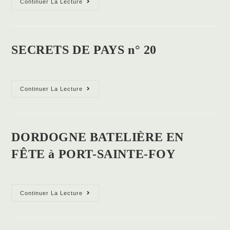
Continuer La Lecture
GOSSARE
nous
a
quittés…
SECRETS DE PAYS n° 20
SECRETS
Continuer La Lecture
DE
PAYS
n°
20
DORDOGNE BATELIÈRE EN
FÊTE à PORT-SAINTE-FOY
DORDOGNE
Continuer La Lecture
BATELIÈRE
EN
FÊTE
à