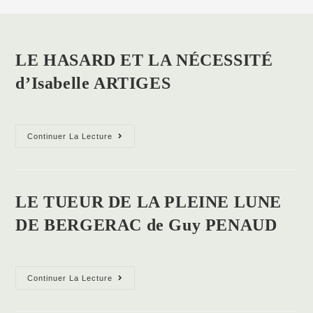
LE HASARD ET LA NÉCESSITÉ
d’Isabelle ARTIGES
LE
Continuer La Lecture
HASARD
ET
LA
NÉCESSITÉ
d’Isabelle
LE TUEUR DE LA PLEINE LUNE
ARTIGES
DE BERGERAC de Guy PENAUD
LE
Continuer La Lecture
TUEUR
DE
LA