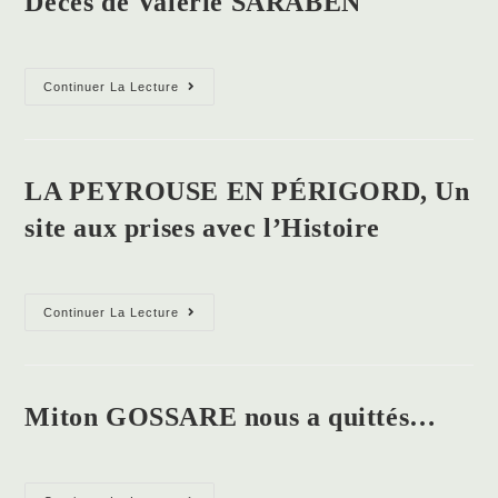
Décès de Valérie SARABEN
Luc
AUBARBIER
Décès
Continuer La Lecture
de
Valérie
SARABEN
LA PEYROUSE EN PÉRIGORD, Un
site aux prises avec l’Histoire
LA
Continuer La Lecture
PEYROUSE
EN
PÉRIGORD,
Un
site
Miton GOSSARE nous a quittés…
aux
prises
avec
Miton
l’Histoire