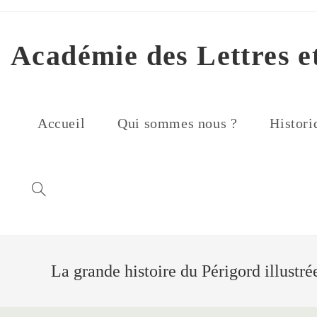
Skip
to
content
Académie des Lettres e
Accueil
Qui sommes nous ?
Histori
La grande histoire du Périgord illustré