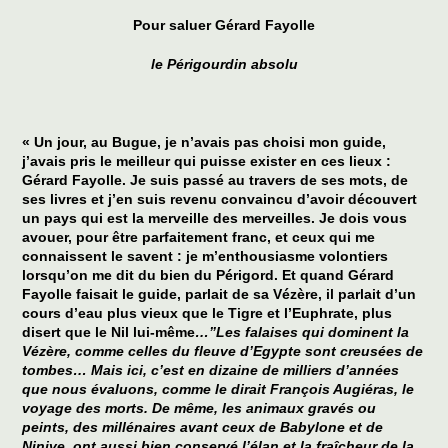
Pour saluer Gérard Fayolle
le Périgourdin absolu
« Un jour, au Bugue, je n’avais pas choisi mon guide,
j’avais pris le meilleur qui puisse exister en ces lieux :
Gérard Fayolle. Je suis passé au travers de ses mots, de
ses livres et j’en suis revenu convaincu d’avoir découvert
un pays qui est la merveille des merveilles. Je dois vous
avouer, pour être parfaitement franc, et ceux qui me
connaissent le savent : je m’enthousiasme volontiers
lorsqu’on me dit du bien du Périgord. Et quand Gérard
Fayolle faisait le guide, parlait de sa Vézère, il parlait d’un
cours d’eau plus vieux que le Tigre et l’Euphrate, plus
disert que le Nil lui-même
…”Les falaises qui dominent la
Vézère, comme celles du fleuve d’Egypte sont creusées de
tombes… Mais ici, c’est en dizaine de milliers d’années
que nous évaluons, comme le dirait François Augiéras, le
voyage des morts. De même, les animaux gravés ou
peints, des millénaires avant ceux de Babylone et de
Ninive, ont aussi bien conservé l’élan et la fraîcheur de la