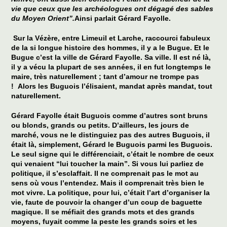
vie que ceux que les archéologues ont dégagé des sables
du Moyen Orient”.
Ainsi parlait Gérard Fayolle.
Sur la Vézère, entre Limeuil et Larche, raccourci fabuleux
de la si longue histoire des hommes, il y a le Bugue. Et le
Bugue c’est la ville de Gérard Fayolle. Sa ville. Il est né là,
il y a vécu la plupart de ses années, il en fut longtemps le
maire, très naturellement ; tant d’amour ne trompe pas
! Alors les Buguois l’élisaient, mandat après mandat, tout
naturellement.
Gérard Fayolle était Buguois comme d’autres sont bruns
ou blonds, grands ou petits. D’ailleurs, les jours de
marché, vous ne le distinguiez pas des autres Buguois, il
était là, simplement, Gérard le Buguois parmi les Buguois.
Le seul signe qui le différenciait, c’était le nombre de ceux
qui venaient “lui toucher la main”. Si vous lui parliez de
politique, il s’esclaffait. Il ne comprenait pas le mot au
sens où vous l’entendez. Mais il comprenait très bien le
mot vivre. La politique, pour lui, c’était l’art d’organiser la
vie, faute de pouvoir la changer d’un coup de baguette
magique. Il se méfiait des grands mots et des grands
moyens, fuyait comme la peste les grands soirs et les