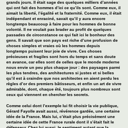
grands jours. Il était sage des quelques milliers d’années
qui ont fait des hommes d’ici ce qu’ils sont. Comme eux, il
aimait la liberté, l’égalité et la fraternité. Comme eux, il était
indépendant et enraciné, savait qu’il y aura encore
longtemps beaucoup à faire pour les hommes de bonne
volonté. Il ne voulait pas brader au profit de quelques
passades de circonstance ce qui fait ici le bonheur des
gens. Il savait que son pays est riche d’une profusion de
choses simples et vraies où les hommes depuis
longtemps puisent leur joie de vivre. Ces choses
précieuses et fragiles sont hors du temps et sans doute
en avance, car elles sont de celles que le monde moderne
nous envie un peu plus chaque jour : des paysages parmi
les plus tendres, des architectures si justes et si belles
qu’il est à craindre que nos architectes en aient perdu les
règles d’or des premiers bâtisseurs, et enfin un art de vivre
admirable, dont, chaque été, toujours plus nombreux sont
ceux qui viennent en chercher les secrets.
Comme celui dont l’exemple lui fit choisir la vie publique,
Gérard Fayolle avait aussi, révérence gardée, une certaine
idée de la France. Mais lui, c’était plus précisément une
certaine idée de cette France rurale dont il s’était fait le
défenseur. Chez lui aussi, le sentiment autant que la